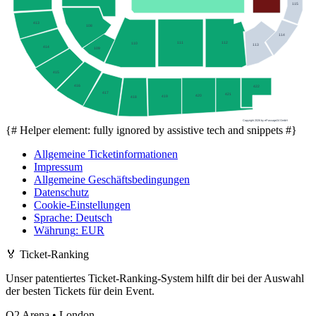
115
413
108
114
111
112
110
113
414
109
415
416
422
417
421
420
419
418
Copyright 2026 by ePassage24 GmbH
{# Helper element: fully ignored by assistive tech and snippets #}
Allgemeine Ticketinformationen
Impressum
Allgemeine Geschäftsbedingungen
Datenschutz
Cookie-Einstellungen
Sprache
:
Deutsch
Währung
:
EUR
🏅
Ticket-Ranking
Unser patentiertes Ticket-Ranking-System hilft dir bei der Auswahl
der besten Tickets für dein Event.
O2 Arena • London