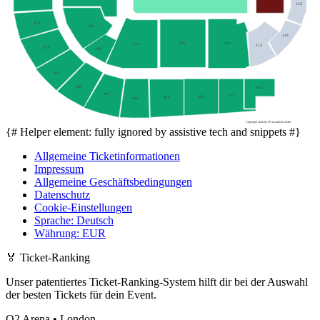
115
413
108
114
111
112
110
113
414
109
415
416
422
417
421
420
419
418
Copyright 2026 by ePassage24 GmbH
{# Helper element: fully ignored by assistive tech and snippets #}
Allgemeine Ticketinformationen
Impressum
Allgemeine Geschäftsbedingungen
Datenschutz
Cookie-Einstellungen
Sprache
:
Deutsch
Währung
:
EUR
🏅
Ticket-Ranking
Unser patentiertes Ticket-Ranking-System hilft dir bei der Auswahl
der besten Tickets für dein Event.
O2 Arena • London