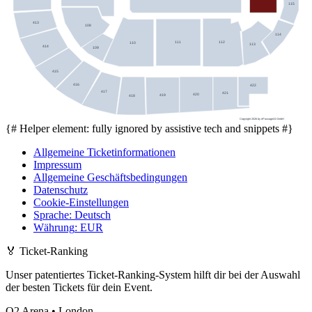
115
413
108
114
111
112
110
113
414
109
415
416
422
417
421
420
419
418
Copyright 2026 by ePassage24 GmbH
{# Helper element: fully ignored by assistive tech and snippets #}
Allgemeine Ticketinformationen
Impressum
Allgemeine Geschäftsbedingungen
Datenschutz
Cookie-Einstellungen
Sprache
:
Deutsch
Währung
:
EUR
🏅
Ticket-Ranking
Unser patentiertes Ticket-Ranking-System hilft dir bei der Auswahl
der besten Tickets für dein Event.
O2 Arena • London