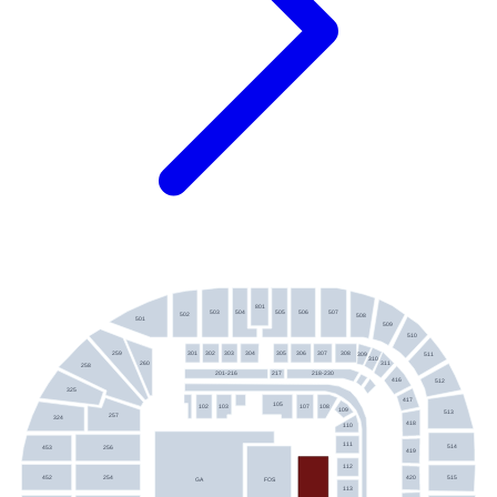
801
504
505
506
507
503
502
508
501
509
510
301
302
303
304
305
306
307
308
259
511
309
310
311
260
258
201-216
217
218-230
416
512
325
417
105
102
103
107
108
109
513
257
324
418
110
111
514
256
453
419
112
452
254
420
515
FOS
GA
113