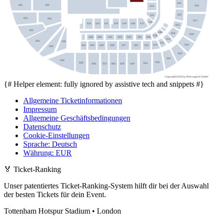
421
451
252
516
114
422
115
323
251
517
116
117
123
122
121
120
119
118
423
322
238
424
518
239
240
246
245
244
243
242
241
312
250
248
313
519
314
315
321
320
319
318
317
316
249
520
521
530
522
529
523
528
527
802
525
524
Copyright 2026 by ePassage24 GmbH
{# Helper element: fully ignored by assistive tech and snippets #}
Allgemeine Ticketinformationen
Impressum
Allgemeine Geschäftsbedingungen
Datenschutz
Cookie-Einstellungen
Sprache
:
Deutsch
Währung
:
EUR
🏅
Ticket-Ranking
Unser patentiertes Ticket-Ranking-System hilft dir bei der Auswahl
der besten Tickets für dein Event.
Tottenham Hotspur Stadium • London