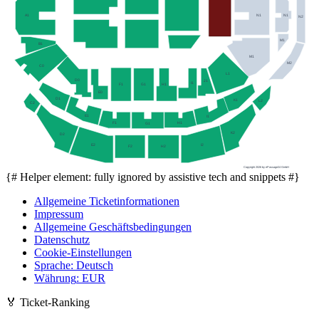
A1
N1
N1
N2
M1
B1
M1
M2
C0
L1
D0
J1
I1
F1
G1
H1
E0
D1
K1
L2
C2
E1
I1
H1
F1
G1
K2
D2
I2
E2
F2
H2
Copyright 2026 by ePassage24 GmbH
{# Helper element: fully ignored by assistive tech and snippets #}
Allgemeine Ticketinformationen
Impressum
Allgemeine Geschäftsbedingungen
Datenschutz
Cookie-Einstellungen
Sprache
:
Deutsch
Währung
:
EUR
🏅
Ticket-Ranking