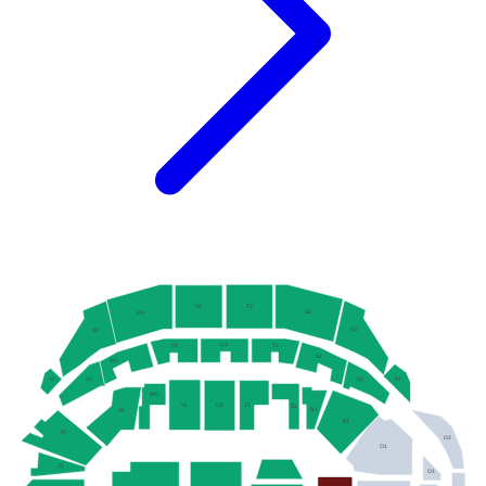
V2
T2
S2
W2
Q2
X2
U1
T1
V1
S1
W1
P2
X1
Q1
Y2
W0
V1
T1
U1
S1
R1
X0
P1
Y0
O2
O1
Z1
O1