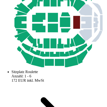
Sitzplatz Roulette
Anzahl
:
1
- 6
172 EUR
inkl. MwSt