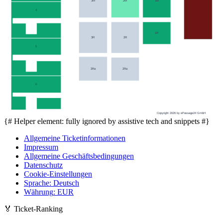
3M
2M
1M
4
1R
3R
2R
5
3Ra
2Ra
6
Copyright 2026 by ePassage24 GmbH
{# Helper element: fully ignored by assistive tech and snippets #}
Allgemeine Ticketinformationen
Impressum
Allgemeine Geschäftsbedingungen
Datenschutz
Cookie-Einstellungen
Sprache
:
Deutsch
Währung
:
EUR
🏅
Ticket-Ranking