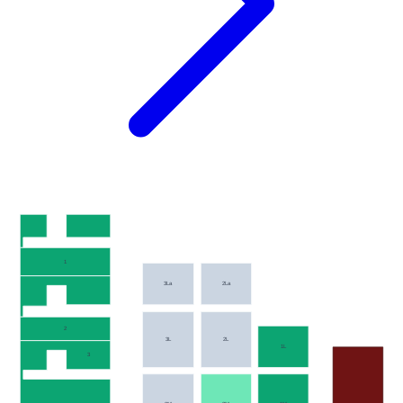
1
3La
2La
2
3L
2L
1L
3