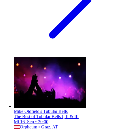
Mike Oldfield's Tubular Bells
The Best of Tubular Bells I, II & III
Mi 16. Sep
•
20:00
Orpheum
•
Graz, AT