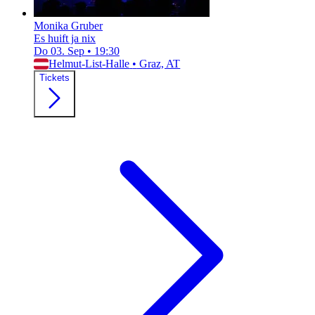
Monika Gruber
Es huift ja nix
Do 03. Sep
•
19:30
Helmut-List-Halle
•
Graz, AT
Tickets