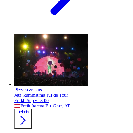
Pizzera & Jaus
Jetz' kummst ma auf de Tour
Fr 04. Sep
•
18:00
Freiluftarena B
•
Graz, AT
Tickets