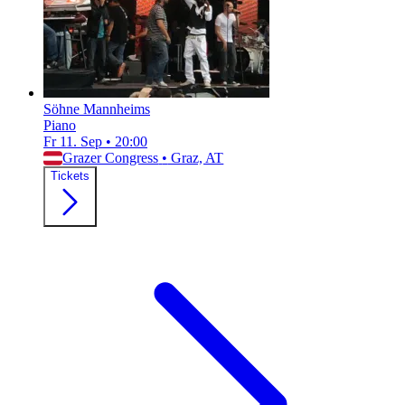
Söhne Mannheims
Piano
Fr 11. Sep
•
20:00
Grazer Congress
•
Graz, AT
Tickets