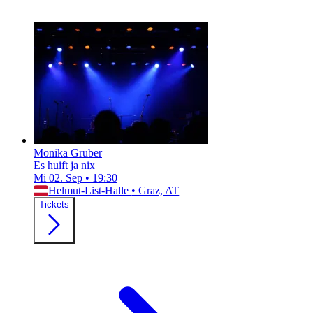
Monika Gruber
Es huift ja nix
Mi 02. Sep
•
19:30
Helmut-List-Halle
•
Graz, AT
Tickets