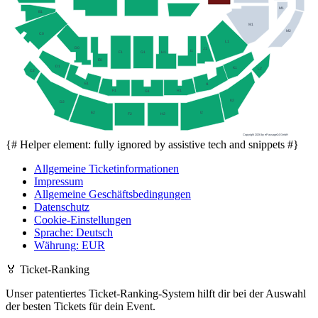
M1
B1
M1
M2
C0
L1
D0
J1
I1
F1
G1
H1
E0
D1
K1
L2
C2
E1
I1
H1
F1
G1
K2
D2
I2
E2
F2
H2
Copyright 2026 by ePassage24 GmbH
{# Helper element: fully ignored by assistive tech and snippets #}
Allgemeine Ticketinformationen
Impressum
Allgemeine Geschäftsbedingungen
Datenschutz
Cookie-Einstellungen
Sprache
:
Deutsch
Währung
:
EUR
🏅
Ticket-Ranking
Unser patentiertes Ticket-Ranking-System hilft dir bei der Auswahl
der besten Tickets für dein Event.