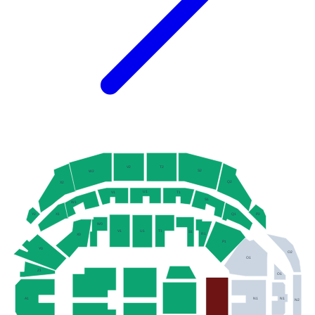
V2
T2
S2
W2
Q2
X2
U1
T1
V1
S1
W1
P2
X1
Q1
Y2
W0
V1
T1
U1
S1
R1
X0
P1
Y0
O2
O1
Z1
O1
A1
N1
N1
N2