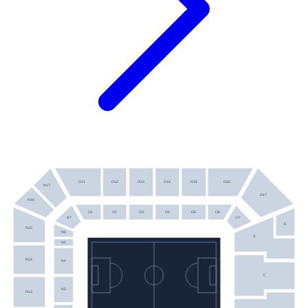
O11
O12
O13
O14
O15
O16
N17
O17
N16
O1
O2
O3
O4
O5
O6
N7
O7
E
N15
N6
S
N5
N14
N4
C
N3
N13