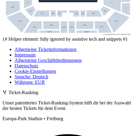
N2
F
N12
V
W1
N1
W7
W6
W5
W4
W3
W2
W11
N11
W16
W13
W12
W17
W15
W14
Logen
Logen
Copyright 2026 by ePassage24 GmbH
{# Helper element: fully ignored by assistive tech and snippets #}
Allgemeine Ticketinformationen
Impressum
Allgemeine Geschäftsbedingungen
Datenschutz
Cookie-Einstellungen
Sprache
:
Deutsch
Währung
:
EUR
🏅
Ticket-Ranking
Unser patentiertes Ticket-Ranking-System hilft dir bei der Auswahl
der besten Tickets für dein Event.
Europa-Park Stadion • Freiburg