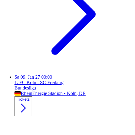
Sa
09. Jan 27
00:00
1. FC Köln - SC Freiburg
Bundesliga
RheinEnergie Stadion
•
Köln
, DE
Tickets