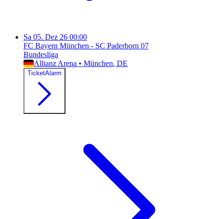
Sa
05. Dez 26
00:00
FC Bayern München - SC Paderborn 07
Bundesliga
Allianz Arena
•
München
, DE
TicketAlarm