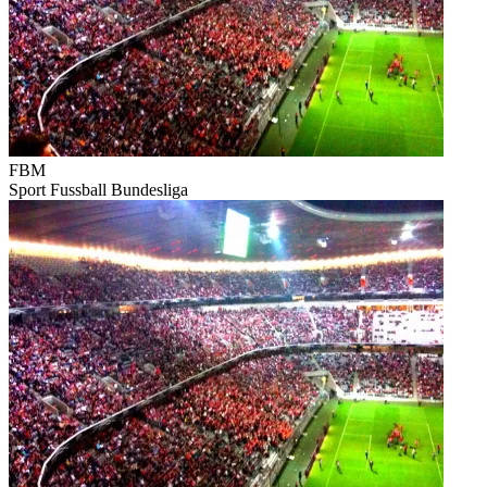
FBM
Sport
Fussball
Bundesliga