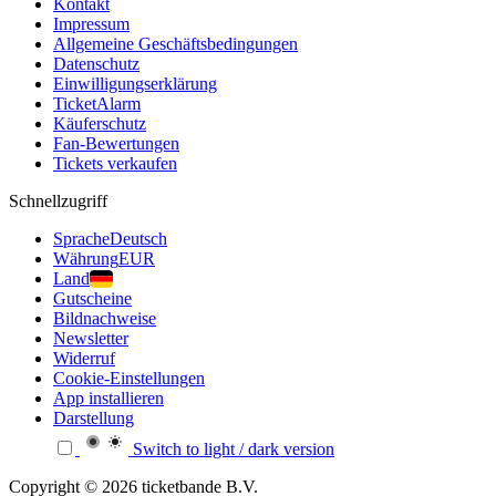
Kontakt
Impressum
Allgemeine Geschäftsbedingungen
Datenschutz
Einwilligungserklärung
TicketAlarm
Käuferschutz
Fan-Bewertungen
Tickets verkaufen
Schnellzugriff
Sprache
Deutsch
Währung
EUR
Land
Gutscheine
Bildnachweise
Newsletter
Widerruf
Cookie-Einstellungen
App installieren
Darstellung
Switch to light / dark version
Copyright © 2026 ticketbande B.V.