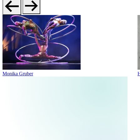
Monika Gruber
H