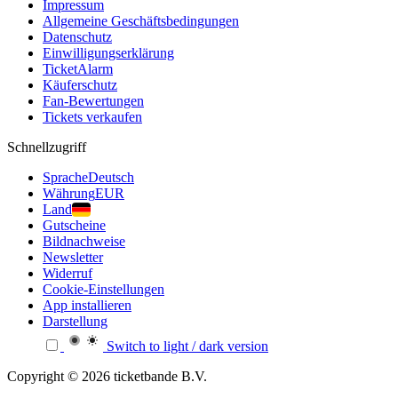
Impressum
Allgemeine Geschäftsbedingungen
Datenschutz
Einwilligungserklärung
TicketAlarm
Käuferschutz
Fan-Bewertungen
Tickets verkaufen
Schnellzugriff
Sprache
Deutsch
Währung
EUR
Land
Gutscheine
Bildnachweise
Newsletter
Widerruf
Cookie-Einstellungen
App installieren
Darstellung
Switch to light / dark version
Copyright © 2026 ticketbande B.V.