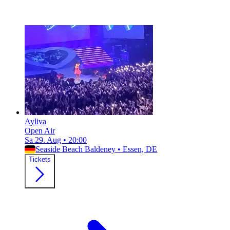
Ayliva
Open Air
Sa 29. Aug
•
20:00
Seaside Beach Baldeney
•
Essen, DE
Tickets