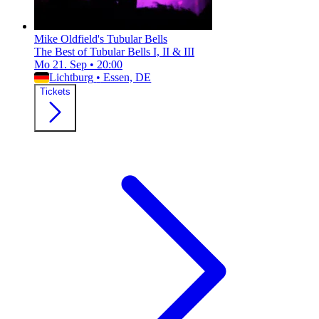
Mike Oldfield's Tubular Bells
The Best of Tubular Bells I, II & III
Mo 21. Sep
•
20:00
Lichtburg
•
Essen, DE
Tickets