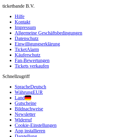
ticketbande B.V.
Hilfe
Kontakt
Impressum
Allgemeine Geschäftsbedingungen
Datenschutz
Einwilligungserklärung
TicketAlarm
Käuferschutz
Fan-Bewertungen
Tickets verkaufen
Schnellzugriff
Sprache
Deutsch
Währung
EUR
Land
Gutscheine
Bildnachweise
Newsletter
Widerruf
Cookie-Einstellungen
App installieren
Darstellung