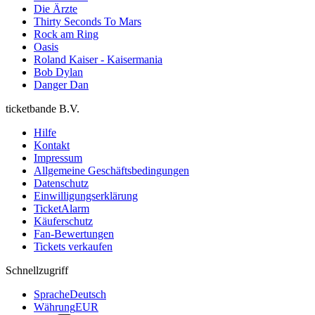
Die Ärzte
Thirty Seconds To Mars
Rock am Ring
Oasis
Roland Kaiser - Kaisermania
Bob Dylan
Danger Dan
ticketbande B.V.
Hilfe
Kontakt
Impressum
Allgemeine Geschäftsbedingungen
Datenschutz
Einwilligungserklärung
TicketAlarm
Käuferschutz
Fan-Bewertungen
Tickets verkaufen
Schnellzugriff
Sprache
Deutsch
Währung
EUR