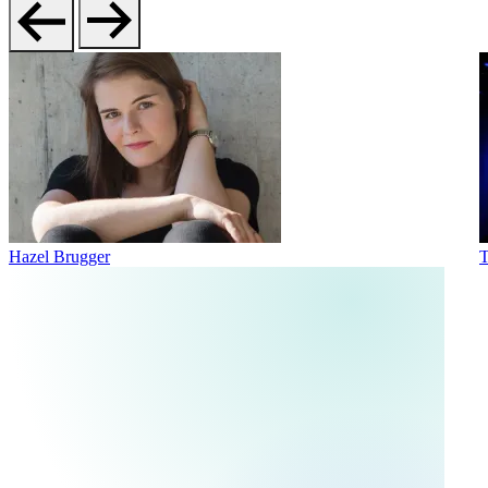
Hazel Brugger
T