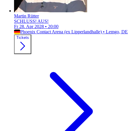
Martin Rütter
SCHLUSS! AUS!
Fr 28. Apr 2028
•
20:00
Phoenix Contact Arena (ex Lipperlandhalle)
•
Lemgo, DE
Tickets