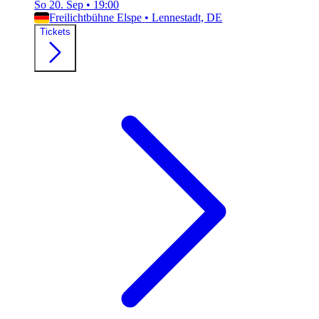
So 20. Sep
•
19:00
Freilichtbühne Elspe
•
Lennestadt, DE
Tickets