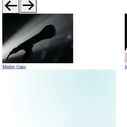
Mighty Oaks
M