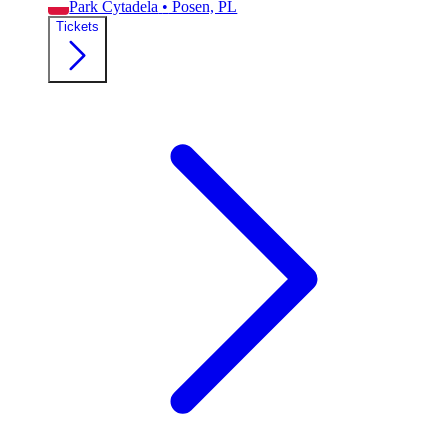
Park Cytadela
•
Posen, PL
Tickets