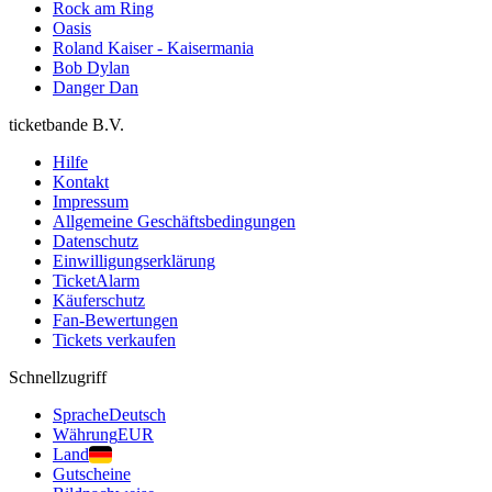
Rock am Ring
Oasis
Roland Kaiser - Kaisermania
Bob Dylan
Danger Dan
ticketbande B.V.
Hilfe
Kontakt
Impressum
Allgemeine Geschäftsbedingungen
Datenschutz
Einwilligungserklärung
TicketAlarm
Käuferschutz
Fan-Bewertungen
Tickets verkaufen
Schnellzugriff
Sprache
Deutsch
Währung
EUR
Land
Gutscheine