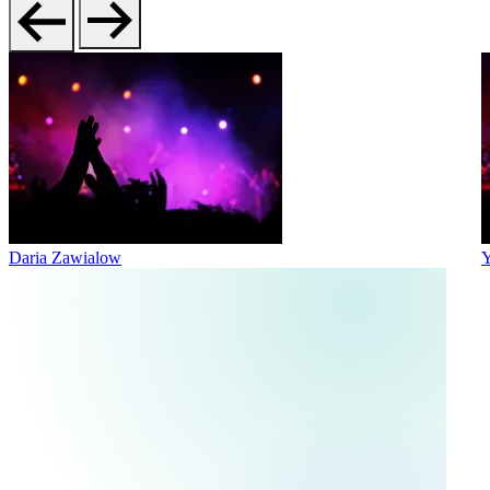
Daria Zawialow
Y