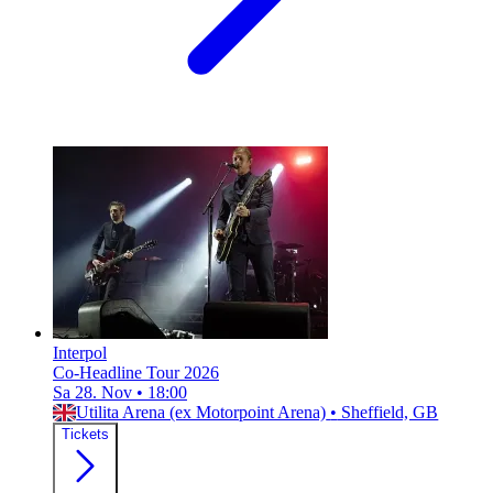
Interpol
Co-Headline Tour 2026
Sa 28. Nov
•
18:00
Utilita Arena (ex Motorpoint Arena)
•
Sheffield, GB
Tickets