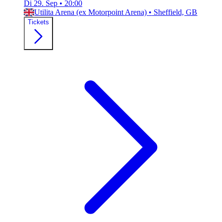
Di 29. Sep
•
20:00
Utilita Arena (ex Motorpoint Arena)
•
Sheffield, GB
Tickets