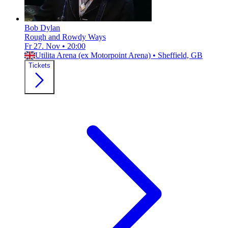
Bob Dylan
Rough and Rowdy Ways
Fr 27. Nov
•
20:00
Utilita Arena (ex Motorpoint Arena)
•
Sheffield, GB
Tickets