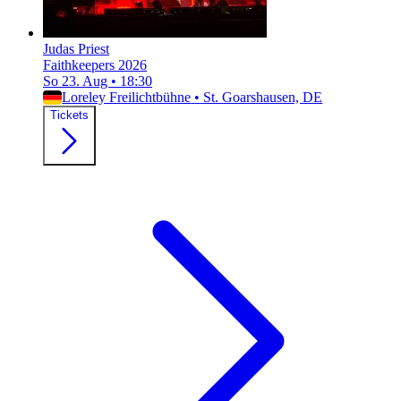
Judas Priest
Faithkeepers 2026
So 23. Aug
•
18:30
Loreley Freilichtbühne
•
St. Goarshausen, DE
Tickets