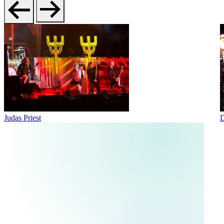
Judas Priest
D