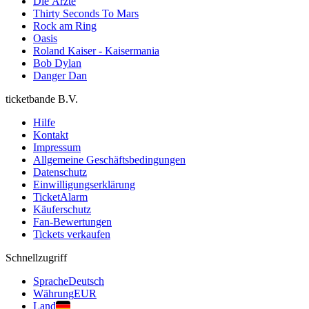
Die Ärzte
Thirty Seconds To Mars
Rock am Ring
Oasis
Roland Kaiser - Kaisermania
Bob Dylan
Danger Dan
ticketbande B.V.
Hilfe
Kontakt
Impressum
Allgemeine Geschäftsbedingungen
Datenschutz
Einwilligungserklärung
TicketAlarm
Käuferschutz
Fan-Bewertungen
Tickets verkaufen
Schnellzugriff
Sprache
Deutsch
Währung
EUR
Land