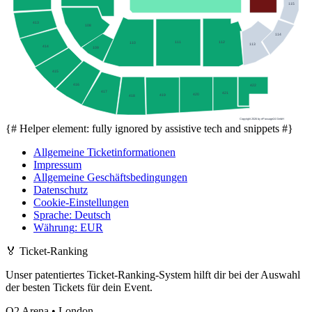
115
413
108
114
111
112
110
113
414
109
415
416
422
417
421
420
419
418
Copyright 2026 by ePassage24 GmbH
{# Helper element: fully ignored by assistive tech and snippets #}
Allgemeine Ticketinformationen
Impressum
Allgemeine Geschäftsbedingungen
Datenschutz
Cookie-Einstellungen
Sprache
:
Deutsch
Währung
:
EUR
🏅
Ticket-Ranking
Unser patentiertes Ticket-Ranking-System hilft dir bei der Auswahl
der besten Tickets für dein Event.
O2 Arena • London