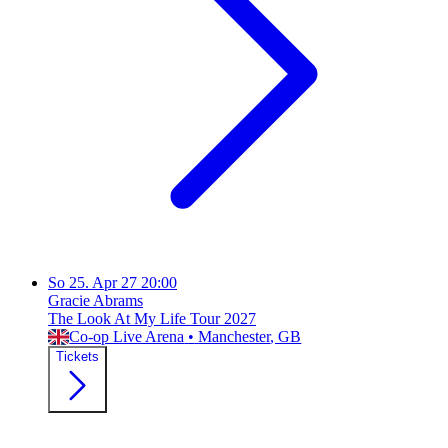
So
25. Apr 27
20:00
Gracie Abrams
The Look At My Life Tour 2027
Co-op Live Arena
•
Manchester
, GB
Tickets