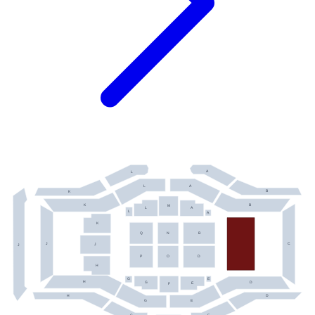
A
L
A
L
B
K
K
B
M
L
A
L
A
K
Q
N
B
J
C
J
J
P
O
D
H
E
G
H
G
D
E
F
H
D
G
E