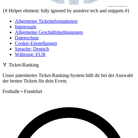
E
G
F
Copyright 2026 by ePassage24 GmbH
{# Helper element: fully ignored by assistive tech and snippets #}
Allgemeine Ticketinformationen
Impressum
Allgemeine Geschäftsbedingungen
Datenschutz
Cookie-Einstellungen
Sprache
:
Deutsch
Währung
:
EUR
🏅
Ticket-Ranking
Unser patentiertes Ticket-Ranking-System hilft dir bei der Auswahl
der besten Tickets für dein Event.
Festhalle • Frankfurt