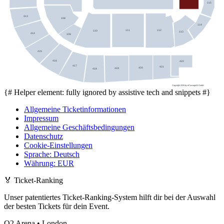
115
413
108
114
111
112
110
113
414
109
415
416
422
417
421
420
419
418
Copyright 2026 by ePassage24 GmbH
{# Helper element: fully ignored by assistive tech and snippets #}
Allgemeine Ticketinformationen
Impressum
Allgemeine Geschäftsbedingungen
Datenschutz
Cookie-Einstellungen
Sprache
:
Deutsch
Währung
:
EUR
🏅
Ticket-Ranking
Unser patentiertes Ticket-Ranking-System hilft dir bei der Auswahl
der besten Tickets für dein Event.
O2 Arena • London