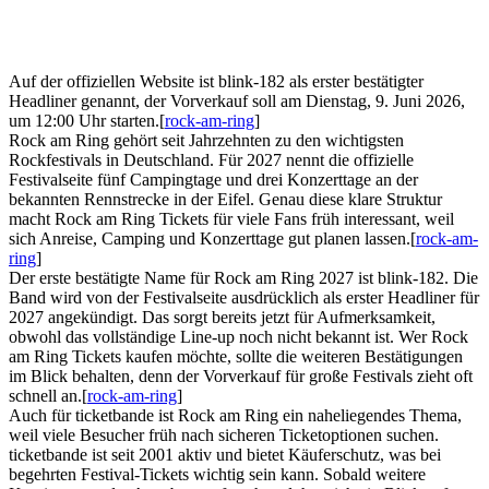
Auf der offiziellen Website ist blink-182 als erster bestätigter
Headliner genannt, der Vorverkauf soll am Dienstag, 9. Juni 2026,
um 12:00 Uhr starten.[
rock-am-ring
]
Rock am Ring gehört seit Jahrzehnten zu den wichtigsten
Rockfestivals in Deutschland. Für 2027 nennt die offizielle
Festivalseite fünf Campingtage und drei Konzerttage an der
bekannten Rennstrecke in der Eifel. Genau diese klare Struktur
macht Rock am Ring Tickets für viele Fans früh interessant, weil
sich Anreise, Camping und Konzerttage gut planen lassen.[
rock-am-
ring
]
Der erste bestätigte Name für Rock am Ring 2027 ist blink-182. Die
Band wird von der Festivalseite ausdrücklich als erster Headliner für
2027 angekündigt. Das sorgt bereits jetzt für Aufmerksamkeit,
obwohl das vollständige Line-up noch nicht bekannt ist. Wer Rock
am Ring Tickets kaufen möchte, sollte die weiteren Bestätigungen
im Blick behalten, denn der Vorverkauf für große Festivals zieht oft
schnell an.[
rock-am-ring
]
Auch für ticketbande ist Rock am Ring ein naheliegendes Thema,
weil viele Besucher früh nach sicheren Ticketoptionen suchen.
ticketbande ist seit 2001 aktiv und bietet Käuferschutz, was bei
begehrten Festival-Tickets wichtig sein kann. Sobald weitere