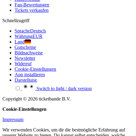
Fan-Bewertungen
Tickets verkaufen
Schnellzugriff
Sprache
Deutsch
Währung
EUR
Land
Gutscheine
Bildnachweise
Newsletter
Widerruf
Cookie-Einstellungen
App installieren
Darstellung
Switch to light / dark version
Copyright © 2026 ticketbande B.V.
Cookie-Einstellungen
Impressum
Wir verwenden Cookies, um dir die bestmögliche Erfahrung auf
unserer Website zu bieten. Du kannst selbst entscheiden, welche