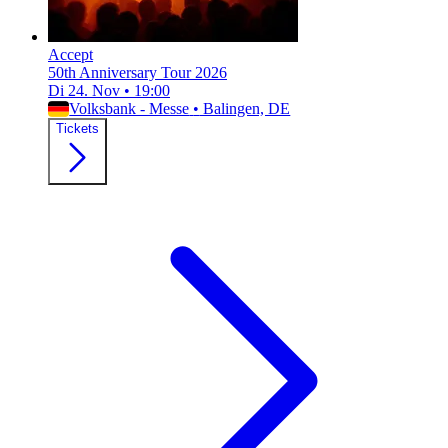
Accept
50th Anniversary Tour 2026
Di 24. Nov
•
19:00
Volksbank - Messe
•
Balingen, DE
Tickets