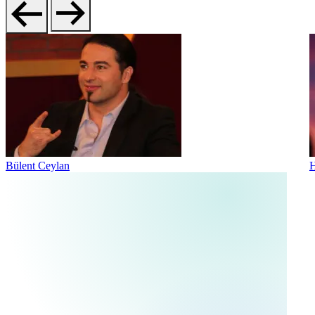
Bülent Ceylan
H