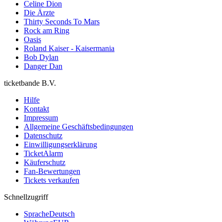
Celine Dion
Die Ärzte
Thirty Seconds To Mars
Rock am Ring
Oasis
Roland Kaiser - Kaisermania
Bob Dylan
Danger Dan
ticketbande B.V.
Hilfe
Kontakt
Impressum
Allgemeine Geschäftsbedingungen
Datenschutz
Einwilligungserklärung
TicketAlarm
Käuferschutz
Fan-Bewertungen
Tickets verkaufen
Schnellzugriff
Sprache
Deutsch