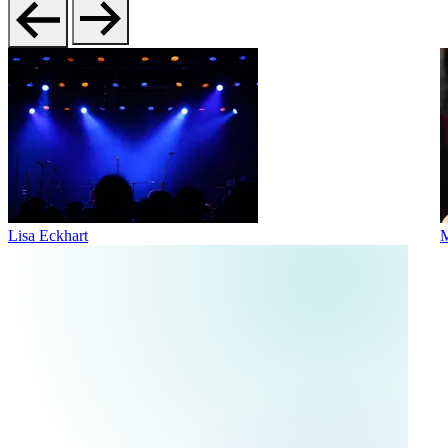
Lisa Eckhart
M