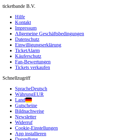
ticketbande B.V.
Hilfe
Kontakt
Impressum
Allgemeine Geschäftsbedingungen
Datenschutz
Einwilligungserklärung
TicketAlarm
Käuferschutz
Fan-Bewertungen
Tickets verkaufen
Schnellzugriff
Sprache
Deutsch
Währung
EUR
Land
Gutscheine
Bildnachweise
Newsletter
Widerruf
Cookie-Einstellungen
App installieren
Darstellung