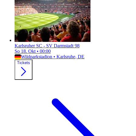
Karlsruher SC - SV Darmstadt 98
So 18. Okt
•
00:00
Wildparkstadion
•
Karlsruhe, DE
Tickets