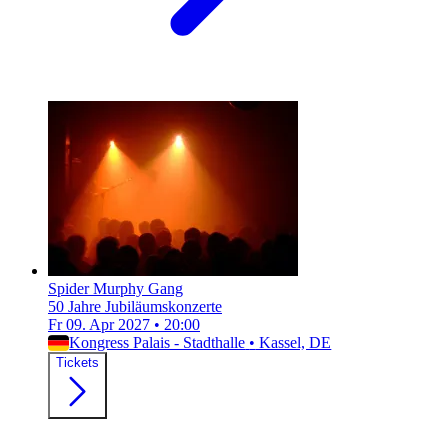
Spider Murphy Gang
50 Jahre Jubiläumskonzerte
Fr 09. Apr 2027
•
20:00
Kongress Palais - Stadthalle
•
Kassel, DE
Tickets