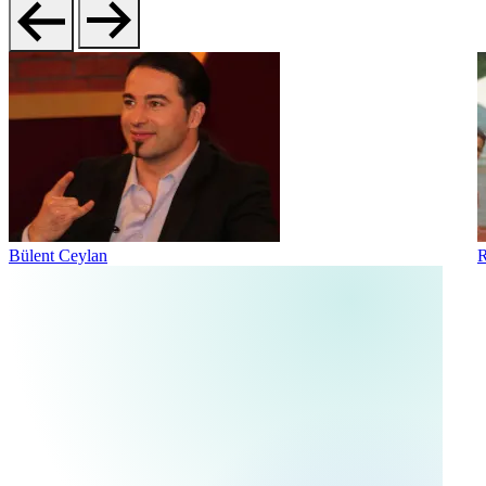
Bülent Ceylan
R