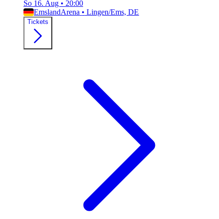
So 16. Aug
•
20:00
EmslandArena
•
Lingen/Ems, DE
Tickets