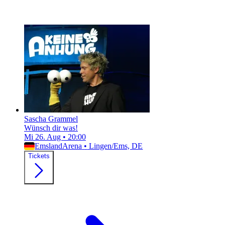
Sascha Grammel
Wünsch dir was!
Mi 26. Aug
•
20:00
EmslandArena
•
Lingen/Ems, DE
Tickets