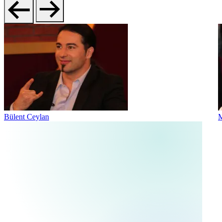
Bülent Ceylan
M