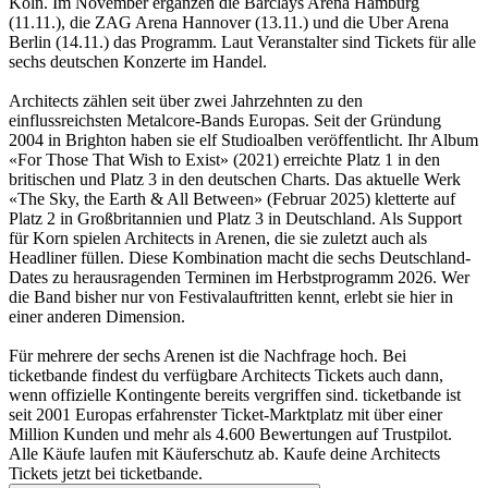
Köln. Im November ergänzen die Barclays Arena Hamburg
(11.11.), die ZAG Arena Hannover (13.11.) und die Uber Arena
Berlin (14.11.) das Programm. Laut Veranstalter sind Tickets für alle
sechs deutschen Konzerte im Handel.
Architects zählen seit über zwei Jahrzehnten zu den
einflussreichsten Metalcore-Bands Europas. Seit der Gründung
2004 in Brighton haben sie elf Studioalben veröffentlicht. Ihr Album
«For Those That Wish to Exist» (2021) erreichte Platz 1 in den
britischen und Platz 3 in den deutschen Charts. Das aktuelle Werk
«The Sky, the Earth & All Between» (Februar 2025) kletterte auf
Platz 2 in Großbritannien und Platz 3 in Deutschland. Als Support
für Korn spielen Architects in Arenen, die sie zuletzt auch als
Headliner füllen. Diese Kombination macht die sechs Deutschland-
Dates zu herausragenden Terminen im Herbstprogramm 2026. Wer
die Band bisher nur von Festivalauftritten kennt, erlebt sie hier in
einer anderen Dimension.
Für mehrere der sechs Arenen ist die Nachfrage hoch. Bei
ticketbande findest du verfügbare Architects Tickets auch dann,
wenn offizielle Kontingente bereits vergriffen sind. ticketbande ist
seit 2001 Europas erfahrenster Ticket-Marktplatz mit über einer
Million Kunden und mehr als 4.600 Bewertungen auf Trustpilot.
Alle Käufe laufen mit Käuferschutz ab. Kaufe deine Architects
Tickets jetzt bei ticketbande.