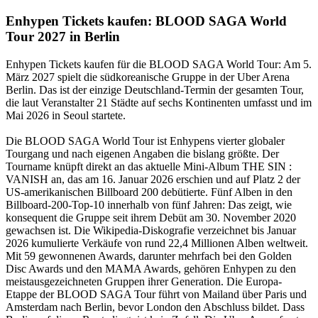
Enhypen Tickets kaufen: BLOOD SAGA World
Tour 2027 in Berlin
Enhypen Tickets kaufen für die BLOOD SAGA World Tour: Am 5.
März 2027 spielt die südkoreanische Gruppe in der Uber Arena
Berlin. Das ist der einzige Deutschland-Termin der gesamten Tour,
die laut Veranstalter 21 Städte auf sechs Kontinenten umfasst und im
Mai 2026 in Seoul startete.
Die BLOOD SAGA World Tour ist Enhypens vierter globaler
Tourgang und nach eigenen Angaben die bislang größte. Der
Tourname knüpft direkt an das aktuelle Mini-Album THE SIN :
VANISH an, das am 16. Januar 2026 erschien und auf Platz 2 der
US-amerikanischen Billboard 200 debütierte. Fünf Alben in den
Billboard-200-Top-10 innerhalb von fünf Jahren: Das zeigt, wie
konsequent die Gruppe seit ihrem Debüt am 30. November 2020
gewachsen ist. Die Wikipedia-Diskografie verzeichnet bis Januar
2026 kumulierte Verkäufe von rund 22,4 Millionen Alben weltweit.
Mit 59 gewonnenen Awards, darunter mehrfach bei den Golden
Disc Awards und den MAMA Awards, gehören Enhypen zu den
meistausgezeichneten Gruppen ihrer Generation. Die Europa-
Etappe der BLOOD SAGA Tour führt von Mailand über Paris und
Amsterdam nach Berlin, bevor London den Abschluss bildet. Dass