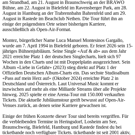
am Strandbad, am 21. August in Braunschweig an der BRAWO
Bühne, am 22. August in Bielefeld im Ravensberger Park, am 28.
August in Hamburg an der Trabrennbahn Bahrenfeld und am 29.
August in Rastede im Beachclub Nethen. Die Tour führt ihn an
einige der prägendsten Orte seiner bisherigen Karriere,
ausschließlich als Open-Air-Format.
Montez, bürgerlicher Name Luca Manuel Montesinos Gargallo,
wurde am 7. April 1994 in Bielefeld geboren. Er feiert 2026 sein 15-
jähriges Bühnenjubiläum. Seine Single «Auf & ab» aus dem Jahr
2021 erreichte Platz 1 der deutschen Singlecharts, hielt sich 97
Wochen in den Charts und ist mit Doppelplatin ausgezeichnet. Sein
Album «Liebe in Gefahr» (2023) stieg direkt auf Platz 1 der
Offiziellen Deutschen Album-Charts ein. Das sechste Studioalbum
«Pass auf mein Herz auf» (Oktober 2024) erreichte Platz 2 in
Deutschland und Österreich. Laut Universal Music kommt er
inzwischen auf mehr als eine Milliarde Streams über alle Projekte
hinweg. 2025 spielte er eine Arena-Tour mit 150.000 verkauften
Tickets. Die aktuelle Jubiläumstour greift bewusst auf Open-Air-
Venues zurück, an denen seine Karriere gewachsen ist.
Einige der frühen Konzerte dieser Tour sind bereits vergriffen. Für
die verbleibenden Termine in Heringsdorf, Losheim am See,
Braunschweig, Bielefeld, Hamburg und Rastede findest du bei
ticketbande noch verfügbare Tickets. ticketbande ist seit 2001 aktiv,