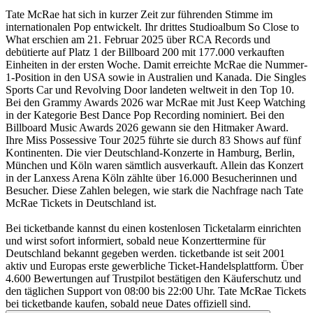
Tate McRae hat sich in kurzer Zeit zur führenden Stimme im
internationalen Pop entwickelt. Ihr drittes Studioalbum So Close to
What erschien am 21. Februar 2025 über RCA Records und
debütierte auf Platz 1 der Billboard 200 mit 177.000 verkauften
Einheiten in der ersten Woche. Damit erreichte McRae die Nummer-
1-Position in den USA sowie in Australien und Kanada. Die Singles
Sports Car und Revolving Door landeten weltweit in den Top 10.
Bei den Grammy Awards 2026 war McRae mit Just Keep Watching
in der Kategorie Best Dance Pop Recording nominiert. Bei den
Billboard Music Awards 2026 gewann sie den Hitmaker Award.
Ihre Miss Possessive Tour 2025 führte sie durch 83 Shows auf fünf
Kontinenten. Die vier Deutschland-Konzerte in Hamburg, Berlin,
München und Köln waren sämtlich ausverkauft. Allein das Konzert
in der Lanxess Arena Köln zählte über 16.000 Besucherinnen und
Besucher. Diese Zahlen belegen, wie stark die Nachfrage nach Tate
McRae Tickets in Deutschland ist.
Bei ticketbande kannst du einen kostenlosen Ticketalarm einrichten
und wirst sofort informiert, sobald neue Konzerttermine für
Deutschland bekannt gegeben werden. ticketbande ist seit 2001
aktiv und Europas erste gewerbliche Ticket-Handelsplattform. Über
4.600 Bewertungen auf Trustpilot bestätigen den Käuferschutz und
den täglichen Support von 08:00 bis 22:00 Uhr. Tate McRae Tickets
bei ticketbande kaufen, sobald neue Dates offiziell sind.