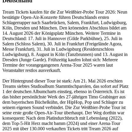
Deutschland
Tream Tickets kaufen für die Zur Weißbier-Probe Tour 2026: Neun
bestätigte Open-Air-Konzerte führen Deutschlands ersten
Schlagerrapper nach Saarbrücken, Salem, Frankfurt, Ludwigsburg,
Köln, Dresden und München. Den krönenden Abschluss bildet am
14. August 2026 der Königsplatz München. Weitere Termine in
Deutschland: 17. Juli in Hannover (Gilde Parkbühne), 25. Juli in
Salem (Schloss Salem), 30. Juli in Frankfurt (Freigelände Agora,
Messe Frankfurt), 31. Juli in Ludwigsburg (Residenzschloss
Ludwigsburg), 8. August in Köln (Tanzbrunnen) und 13. August in
Dresden (Junge Garde). Frühzeitig kaufen lohnt sich: Mehrere
Termine der vorangegangenen Arena-Tour 2025 waren laut
Veranstalter restlos ausverkauft.
Der Hintergrund dieser Tour ist stark: Am 21. Mai 2026 erschien
Treams siebtes Studioalbum Stammtischparolen, das sofort auf Platz
1 der deutschen Albumcharts einstieg, ebenso in Österreich. Es ist
das bisher persönlichste Werk des 27-jährigen Timo Grabinger aus
dem bayerischen Büchelkühn, der HipHop, Pop und Schlager zu
seinem eigenen Sound verbindet. Die Zur Weißbier-Probe Tour ist
seine erste große Open-Air-Tour überhaupt. Der Weg dorthin war
konsequent: Nach dem Platindurchbruch mit Lebenslang (2022),
dem Top-5-Hit Herz macht bamm (2024) und einer Arena-Tour
2025 mit über 130.000 verkauften Tickets tritt Tream 2026 auf