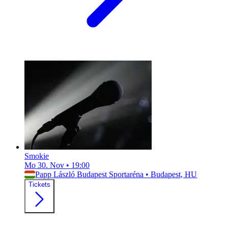
Smokie
Mo 30. Nov
•
19:00
Papp László Budapest Sportaréna
•
Budapest, HU
Tickets