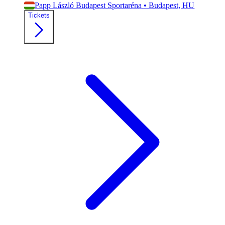
Papp László Budapest Sportaréna
•
Budapest, HU
Tickets