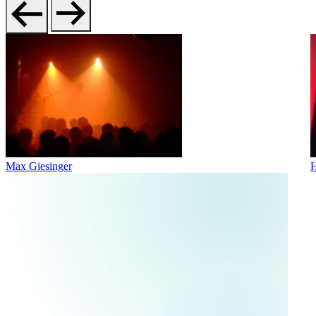
Max Giesinger
H