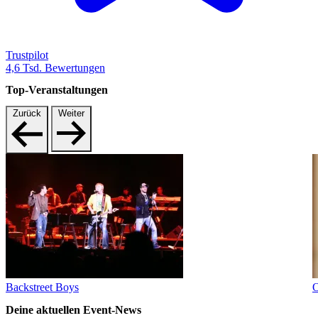
Trustpilot
4,6 Tsd. Bewertungen
Top-Veranstaltungen
Zurück
Weiter
Backstreet Boys
O
Deine aktuellen Event-News